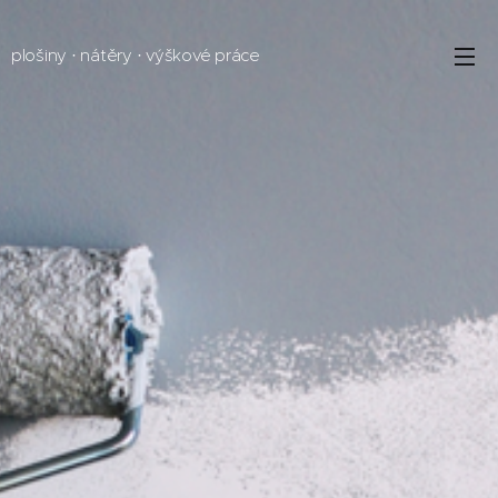
plošiny · nátěry · výškové práce