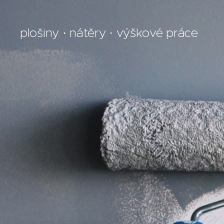
plošiny · nátěry · výškové práce