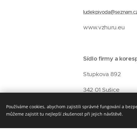
ludekpivoda@seznam.c
www.vzhuru.eu
Sídlo firmy a kore
Stupkova 892
342 01 Sušice
Používáme cookies, abychom zajistili správné fungování a bezp
můžeme zajistit tu nejlepší zkušenost při jejich návštěvě.
Fakturační údaje:
IČO: 03862046