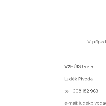
V případ
VZHŮRU s.r.o.
Luděk Pivoda
tel.:
608 182 963
e-mail: ludekpivod