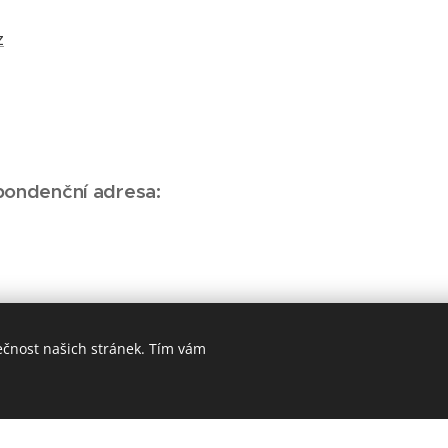
z
spondenční adresa:
ečnost našich stránek. Tím vám